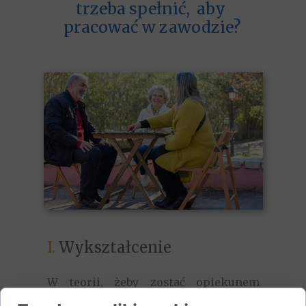
trzeba spełnić, aby
pracować w zawodzie?
I.
Wykształcenie
W teorii, żeby zostać
opiekunem
osoby starszej w Rumi
, nie jest