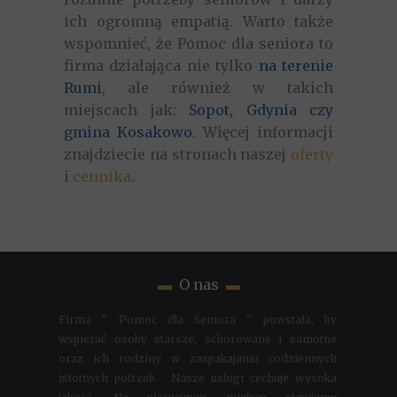
ich ogromną empatią. Warto także
wspomnieć, że Pomoc dla seniora to
firma działająca nie tylko
na terenie
Rumi
, ale również w takich
miejscach jak:
Sopot, Gdynia czy
gmina Kosakowo
. Więcej informacji
znajdziecie na stronach naszej
oferty
i
cennika
.
▬
O nas
▬
Firma " Pomoc dla Seniora " powstała, by
wspierać osoby starsze, schorowane i samotne
oraz ich rodziny w zaspakajaniu codziennych
istotnych potrzeb. Nasze usługi cechuje wysoka