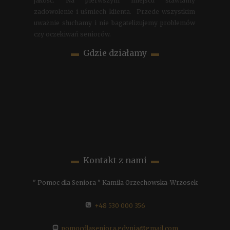
jakość. Na pierwszym miejscu stawiamy
zadowolenie i uśmiech klienta. Przede wszystkim
uważnie słuchamy i nie bagatelizujemy problemów
czy oczekiwań seniorów.
▬
Gdzie działamy
▬
▬
Kontakt z nami
▬
" Pomoc dla Seniora " Kamila Orzechowska-Wrzosek
+48 530 000 356
pomocdlaseniora.gdynia@gmail.com