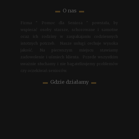
▬
O nas
▬
Firma " Pomoc dla Seniora " powstała, by
wspierać osoby starsze, schorowane i samotne
oraz ich rodziny w zaspakajaniu codziennych
istotnych potrzeb. Nasze usługi cechuje wysoka
jakość. Na pierwszym miejscu stawiamy
zadowolenie i uśmiech klienta. Przede wszystkim
uważnie słuchamy i nie bagatelizujemy problemów
czy oczekiwań seniorów.
▬
Gdzie działamy
▬