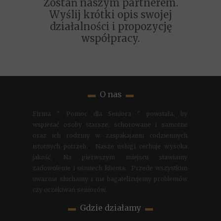
Zostań naszym partnerem.
Wyślij krótki opis swojej
działalności i propozycję
współpracy.
▬
O nas
▬
Firma " Pomoc dla Seniora " powstała, by
wspierać osoby starsze, schorowane i samotne
oraz ich rodziny w zaspakajaniu codziennych
istotnych potrzeb. Nasze usługi cechuje wysoka
jakość. Na pierwszym miejscu stawiamy
zadowolenie i uśmiech klienta. Przede wszystkim
uważnie słuchamy i nie bagatelizujemy problemów
czy oczekiwań seniorów.
▬
Gdzie działamy
▬