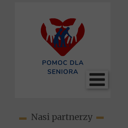
Nasi partner
zy
▬
▬