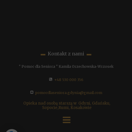
▬
Kontakt z nami
▬
" Pomoc dla Seniora " Kamila Orzechowska-Wrzosek
+48 530 000 356
pomocdlaseniora.gdynia@gmail.com
Opieka nad osobą starszą w
Gdyni, Gdańsku,
Sopocie,Rumi, Kosakowie