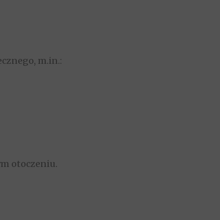
znego, m.in.:
ym otoczeniu.