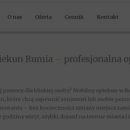
O nas
Oferta
Cennik
Kontakt
usługi opiekuńcze
sprzątanie i mycie okien
złota rączka
iekun Rumia
–
profesjonalna o
 pomocy dla bliskiej osoby?
Mobilny opiekun w R
in, które chcą zapewnić seniorowi lub osobie potrz
owaniu – bez konieczności zmiany miejsca zami
 godziny wizyt, szybki dojazd na terenie miasta i