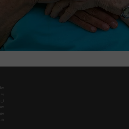
oby
 w
ugi
amy
nie
wań