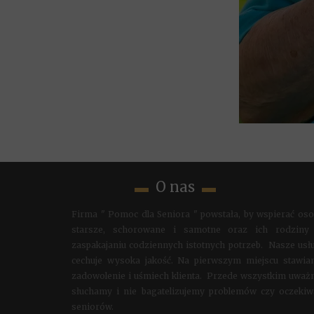
▬
O nas
▬
Firma " Pomoc dla Seniora " powstała, by wspierać os
starsze, schorowane i samotne oraz ich rodziny
zaspakajaniu codziennych istotnych potrzeb. Nasze usł
cechuje wysoka jakość. Na pierwszym miejscu stawi
zadowolenie i uśmiech klienta. Przede wszystkim uważ
słuchamy i nie bagatelizujemy problemów czy oczeki
seniorów.