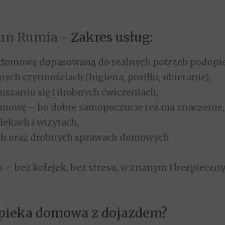
un Rumia -
Zakres usług:
domową dopasowaną do realnych potrzeb podopiec
ch czynnościach (higiena, posiłki, ubieranie),
uszaniu się i drobnych ćwiczeniach,
zmowę – bo dobre samopoczucie też ma znaczenie,
ekach i wizytach,
h oraz drobnych sprawach domowych
 – bez kolejek, bez stresu, w znanym i bezpieczn
opieka domowa z dojazdem?