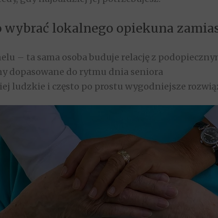
 wybrać lokalnego opiekuna zamiast
nelu – ta sama osoba buduje relację z podopieczny
ny dopasowane do rytmu dnia seniora
ziej ludzkie i często po prostu wygodniejsze rozwią