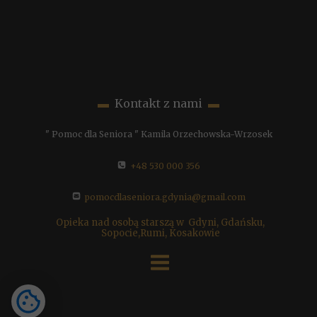
▬
Kontakt z nami
▬
" Pomoc dla Seniora " Kamila Orzechowska-Wrzosek
+48 530 000 356
pomocdlaseniora.gdynia@gmail.com
Opieka nad osobą starszą w
Gdyni, Gdańsku,
Sopocie,Rumi, Kosakowie