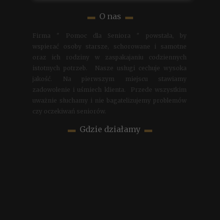
▬
O nas
▬
Firma " Pomoc dla Seniora " powstała, by
wspierać osoby starsze, schorowane i samotne
oraz ich rodziny w zaspakajaniu codziennych
istotnych potrzeb. Nasze usługi cechuje wysoka
jakość. Na pierwszym miejscu stawiamy
zadowolenie i uśmiech klienta. Przede wszystkim
uważnie słuchamy i nie bagatelizujemy problemów
czy oczekiwań seniorów.
▬
Gdzie działamy
▬